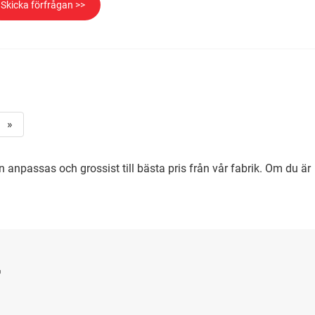
Skicka förfrågan >>
»
kan anpassas och grossist till bästa pris från vår fabrik. Om du är
r