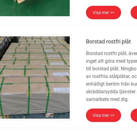
Visa mer >>
Borstad rostfri plåt
Borstad rostfri plåt, äve
inget att göra med typen 
till borstad plåt. Ningb
av rostfria stålplåtar, 
enhälligt beröm från k
skräddarsydda tjänster 
samarbete med dig.
Visa mer >>