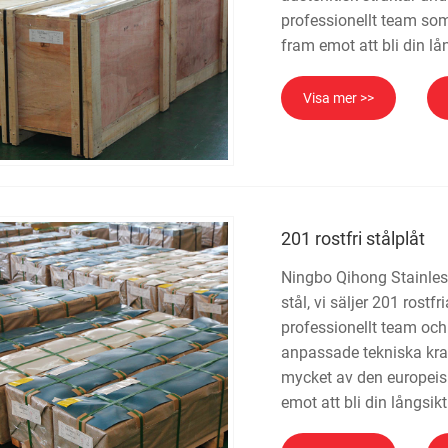
professionellt team som
fram emot att bli din lå
Visa mer >>
201 rostfri stålplåt
Ningbo Qihong Stainless 
stål, vi säljer 201 rostf
professionellt team och
anpassade tekniska krav.
mycket av den europeis
emot att bli din långsikt