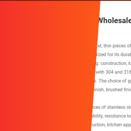
Stainless Steel Sheet Direct Wholesal
Qihong
high quality Stainless steel sheets are flat, thin pieces 
amounts of other elements. Stainless steel is prized for its dura
in various industries and applications, including: construction, 
Stainless steel sheets
come in various grades, with 304 and 316
resistant and suitable for marine environments. The choice of gr
also vary, with options like a bright annealed finish, brushed fin
foils to thicker plates.
Qihong Stainless steel sheets are flat, thin pieces of stainless 
elements. Stainless steel is prized for its durability, resistance
industries and applications, including: construction, kitchen app