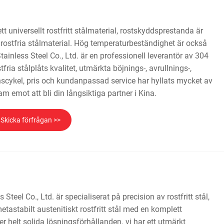
 ett universellt rostfritt stålmaterial, rostskyddsprestanda är
 rostfria stålmaterial. Hög temperaturbeständighet är också
ainless Steel Co., Ltd. är en professionell leverantör av 304
stfria stålplåts kvalitet, utmärkta böjnings-, avrullnings-,
nscykel, pris och kundanpassad service har hyllats mycket av
m emot att bli din långsiktiga partner i Kina.
Skicka förfrågan >>
teel Co., Ltd. är specialiserat på precision av rostfritt stål,
 metastabilt austenitiskt rostfritt stål med en komplett
er helt solida lösningsförhållanden. vi har ett utmärkt