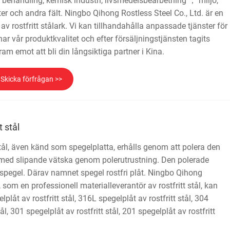
 behandling, kemisk industri, livsmedelsbearbetning ， miljö,
r och andra fält. Ningbo Qihong Rostless Steel Co., Ltd. är en
 av rostfritt stålark. Vi kan tillhandahålla anpassade tjänster för
ar vår produktkvalitet och efter försäljningstjänsten tagits
ram emot att bli din långsiktiga partner i Kina.
Skicka förfrågan >>
t stål
stål, även känd som spegelplatta, erhålls genom att polera den
a med slipande vätska genom polerutrustning. Den polerade
 spegel. Därav namnet spegel rostfri plåt. Ningbo Qihong
, som en professionell materialleverantör av rostfritt stål, kan
plåt av rostfritt stål, 316L spegelplåt av rostfritt stål, 304
tål, 301 spegelplåt av rostfritt stål, 201 spegelplåt av rostfritt