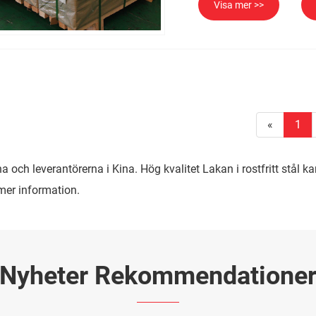
Visa mer >>
«
1
rna och leverantörerna i Kina. Hög kvalitet Lakan i rostfritt stål 
 mer information.
Nyheter Rekommendatione