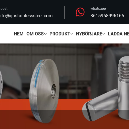
-post
whatsapp
nfo@qhstainlesssteel.com
8615968996166
HEM
OM OSS
PRODUKT
NYBÖRJARE
LADDA N