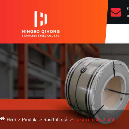
E
i
Hem
Produkt
Rostfritt stål
Lakan i rostfritt stål