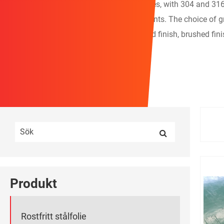
Stainless steel sheets come in various grades, with 304 and 31
resistant and suitable for marine environments. The choice of gr
also vary, with options like a bright annealed finish, brushed fin
foils to thicker plates.
Produkt
Rostfritt stålfolie