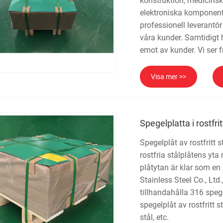
konstruktion, medicinsk
elektroniska komponente
professionell leverantör
våra kunder. Samtidigt h
emot av kunder. Vi ser f
Visa mer >>
Spegelplatta i rostfrit
Spegelplåt av rostfritt 
rostfria stålplåtens yt
plåtytan är klar som en
Stainless Steel Co., Ltd.
tillhandahålla 316 spegel
spegelplåt av rostfritt s
stål, etc.