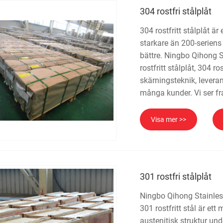
304 rostfri stålplåt
304 rostfritt stålplåt är
starkare än 200-seriens
bättre. Ningbo Qihong St
rostfritt stålplåt, 304 ro
skärningsteknik, levera
många kunder. Vi ser fra
Visa mer >>
301 rostfri stålplåt
Ningbo Qihong Stainless S
301 rostfritt stål är ett
austenitisk struktur und