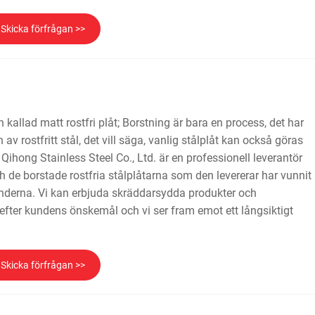
Skicka förfrågan >>
n kallad matt rostfri plåt; Borstning är bara en process, det har
av rostfritt stål, det vill säga, vanlig stålplåt kan också göras
o Qihong Stainless Steel Co., Ltd. är en professionell leverantör
och de borstade rostfria stålplåtarna som den levererar har vunnit
underna. Vi kan erbjuda skräddarsydda produkter och
efter kundens önskemål och vi ser fram emot ett långsiktigt
Skicka förfrågan >>